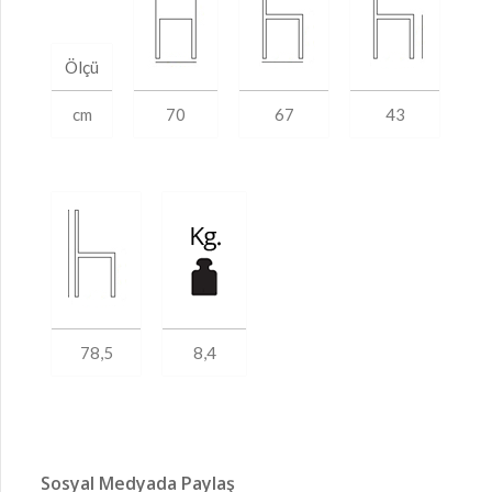
Ölçü
cm
70
67
43
78,5
8,4
Sosyal Medyada Paylaş