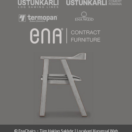
© EnaChairs – Tüm Hakları Saklıdır |
Localveri Kurumsal Web